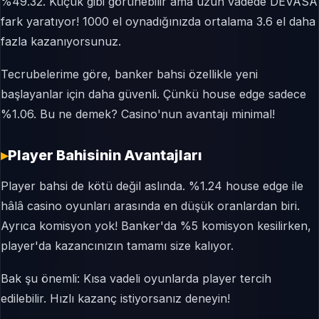
%49.32. Küçük gibi görünebilir ama uzun vadede DEVASA
fark yaratıyor! 1000 el oynadığınızda ortalama 3.6 el daha
fazla kazanıyorsunuz.
Tecrubelerime göre, banker bahsi özellikle yeni
başlayanlar için daha güvenli. Çünkü house edge sadece
%1.06. Bu ne demek? Casino'nun avantajı minimal!
Player Bahisinin Avantajları
Player bahsi de kötü değil aslında. %1.24 house edge ile
hâlâ casino oyunları arasında en düşük oranlardan biri.
Ayrıca komisyon yok! Banker'da %5 komisyon kesilirken,
player'da kazancınızın tamamı size kalıyor.
Bak şu önemli: Kısa vadeli oyunlarda player tercih
edilebilir. Hızlı kazanç istiyorsanız deneyin!