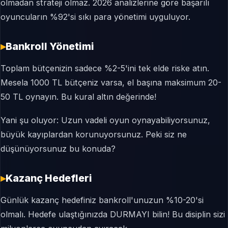
olmadan strateji olmaz. 2026 analizlerine göre başarılı
oyuncuların %92'si sıkı para yönetimi uyguluyor.
Bankroll Yönetimi
Toplam bütçenizin sadece %2-5'ini tek elde riske atın.
Mesela 1000 TL bütçeniz varsa, el başına maksimum 20-
50 TL oynayın. Bu kural altın değerinde!
Yani şu oluyor: Uzun vadeli oyun oynayabiliyorsunuz,
büyük kayıplardan korunuyorsunuz. Peki siz ne
düşünüyorsunuz bu konuda?
Kazanç Hedefleri
Günlük kazanç hedefiniz bankroll'unuzun %10-20'si
olmalı. Hedefe ulaştığınızda DURMAYI bilin! Bu disiplin sizi