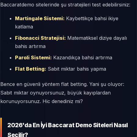
Baccaratdemo sitelerinde şu stratejileri test edebilirsiniz:
Martingale Sistemi:
Kaybettikçe bahsi ikiye
katlama
Fibonacci Stratejisi:
Matematiksel diziye dayalı
bahis artırma
Paroli Sistemi:
Kazandıkça bahsi artırma
Flat Betting:
Sabit miktar bahis yapma
Bence en güvenli yöntem flat betting. Yani şu oluyor:
Sabit miktar oynuyorsunuz, büyük kayıplardan
korunuyorsunuz. Hic denediniz mi?
2026'da En İyi Baccarat Demo Siteleri Nasıl
Seçilir?