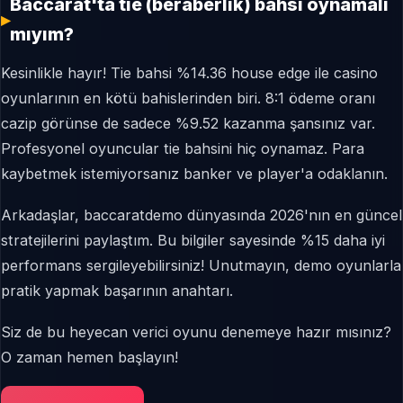
Baccarat'ta tie (beraberlik) bahsi oynamalı
mıyım?
Kesinlikle hayır! Tie bahsi %14.36 house edge ile casino
oyunlarının en kötü bahislerinden biri. 8:1 ödeme oranı
cazip görünse de sadece %9.52 kazanma şansınız var.
Profesyonel oyuncular tie bahsini hiç oynamaz. Para
kaybetmek istemiyorsanız banker ve player'a odaklanın.
Arkadaşlar, baccaratdemo dünyasında 2026'nın en güncel
stratejilerini paylaştım. Bu bilgiler sayesinde %15 daha iyi
performans sergileyebilirsiniz! Unutmayın, demo oyunlarla
pratik yapmak başarının anahtarı.
Siz de bu heyecan verici oyunu denemeye hazır mısınız?
O zaman hemen başlayın!