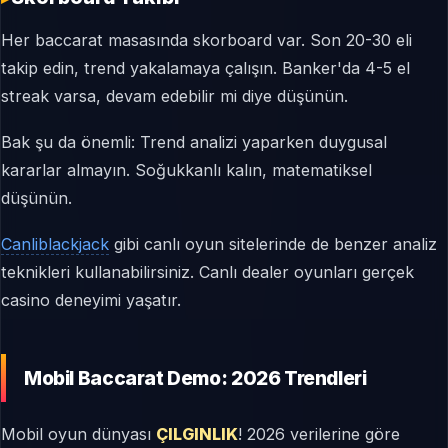
Her baccarat masasında skorboard var. Son 20-30 eli
takip edin, trend yakalamaya çalışın. Banker'da 4-5 el
streak varsa, devam edebilir mi diye düşünün.
Bak şu da önemli: Trend analizi yaparken duygusal
kararlar almayın. Soğukkanlı kalın, matematiksel
düşünün.
Canliblackjack
gibi canlı oyun sitelerinde de benzer analiz
teknikleri kullanabilirsiniz. Canlı dealer oyunları gerçek
casino deneyimi yaşatır.
Mobil Baccarat Demo: 2026 Trendleri
Mobil oyun dünyası
ÇILGINLIK
! 2026 verilerine göre