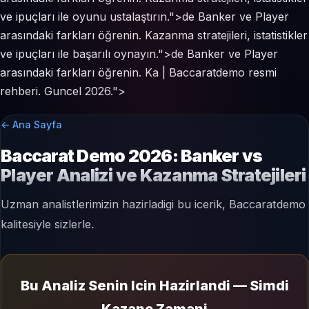
ve ipuçları ile oyunu ustalaştırın.">de Banker ve Player
arasındaki farkları öğrenin. Kazanma stratejileri, istatistikler
ve ipuçları ile başarılı oynayın.">de Banker ve Player
arasındaki farkları öğrenin. Ka | Baccaratdemo resmi
rehberi. Guncel 2026.">
← Ana Sayfa
Baccarat Demo 2026: Banker vs
Player Analizi ve Kazanma Stratejileri
Uzman analistlerimizin hazirladigi bu icerik, Baccaratdemo
kalitesiyle sizlerle.
Bu Analiz Senin Icin Hazirlandi — Simdi