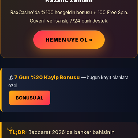
Kazanc Zamani
RaxCasino'da %100 hosgeldin bonusu + 100 Free Spin.
Guvenli ve lisansli, 7/24 canli destek.
HEMEN UYE OL »
7 Gun %20 Kayip Bonusu
💰
— bugun kayit olanlara
ozel
BONUSU AL
TL;DR:
Baccarat 2026'da banker bahisinin