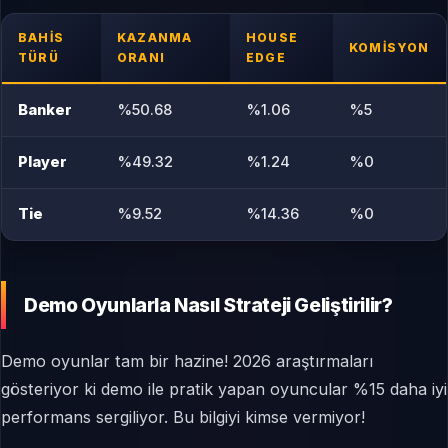
BAHIS
KAZANMA
HOUSE
KOMISYON
TÜRÜ
ORANI
EDGE
Banker
%50.68
%1.06
%5
Player
%49.32
%1.24
%0
Tie
%9.52
%14.36
%0
Demo Oyunlarla Nasıl Strateji Geliştirilir?
Demo oyunlar tam bir hazine! 2026 araştırmaları
gösteriyor ki demo ile pratik yapan oyuncular %15 daha iyi
performans sergiliyor. Bu bilgiyi kimse vermiyor!