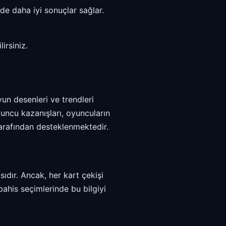
e daha iyi sonuçlar sağlar.
irsiniz.
un desenleri ve trendleri
yuncu kazanışları, oyuncuların
tarafından desteklenmektedir.
dır. Ancak, her kart çekişi
ahis seçimlerinde bu bilgiyi