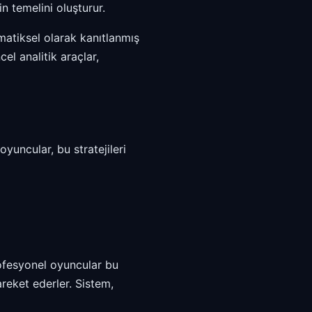
n temelini oluşturur.
atiksel olarak kanıtlanmış
cel analitik araçlar,
yuncular, bu stratejileri
Profesyonel oyuncular bu
reket ederler. Sistem,