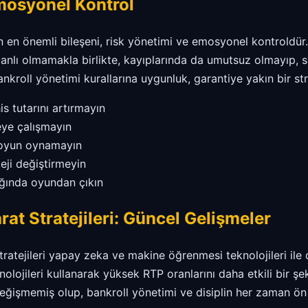
mosyonel Kontrol
 en önemli bileşeni, risk yönetimi ve emosyonel kontroldür.
anlı olmamakla birlikte, kayıplarında da umutsuz olmayıp, sa
nkroll yönetimi kurallarına uygunluk, garantiye yakın bir stra
s tutarını artırmayın
meye çalışmayın
a oyun oynamayın
eji değiştirmeyin
ığında oyundan çıkın
at Stratejileri: Güncel Gelişmeler
 stratejileri yapay zeka ve makine öğrenmesi teknolojileri ile
olojileri kullanarak yüksek RTP oranlarını daha etkili bir şe
 değişmemiş olup, bankroll yönetimi ve disiplin her zaman 