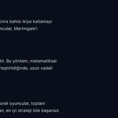
onra bahisi ikiye katlamayı
ncular, Martingale'i
miştir. Bu yöntem, matematiksel
leştirildiğinde, uzun vadeli
yonel oyuncular, toplam
, en iyi strateji bile başarısız