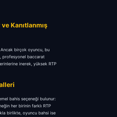
r ve Kanıtlanmış
r. Ancak birçok oyuncu, bu
da, profesyonel baccarat
derinlerine inerek, yüksek RTP
lleri
temel bahis seçeneği bulunur:
eğin her birinin farklı RTP
la birlikte, oyuncu bahsi ise