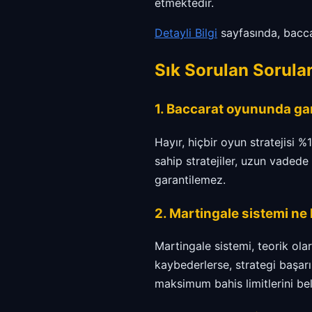
etmektedir.
Detayli Bilgi
sayfasında, baccar
Sık Sorulan Sorula
1. Baccarat oyununda gara
Hayır, hiçbir oyun stratejisi 
sahip stratejiler, uzun vadede 
garantilemez.
2. Martingale sistemi ne
Martingale sistemi, teorik ola
kaybederlerse, strategi başarı
maksimum bahis limitlerini beli