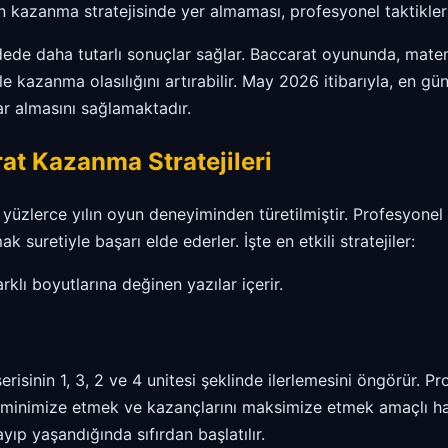
n kazanma stratejisinde yer almaması, profesyonel taktikleri
ede daha tutarlı sonuçlar sağlar. Baccarat oyununda, matem
le kazanma olasılığını artırabilir. May 2026 itibarıyla, en gün
ar almasını sağlamaktadır.
at Kazanma Stratejileri
 yüzlerce yılın oyun deneyiminden türetilmiştir. Profesyonel o
 suretiyle başarı elde ederler. İşte en etkili stratejiler:
klı boyutlarına değinen yazılar içerir.
serisinin 1, 3, 2 ve 4 unitesi şeklinde ilerlemesini öngörür. 
nı minimize etmek ve kazançlarını maksimize etmek amaçlı ha
yıp yaşandığında sıfırdan başlatılır.