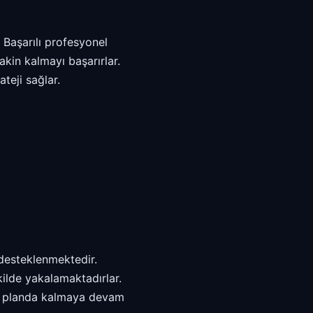
 Başarılı profesyonel
kin kalmayı başarırlar.
teji sağlar.
 desteklenmektedir.
kilde yakalamaktadırlar.
ön planda kalmaya devam