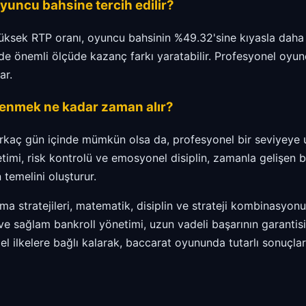
yuncu bahsine tercih edilir?
üksek RTP oranı, oyuncu bahsinin %49.32'sine kıyasla daha i
e önemli ölçüde kazanç farkı yaratabilir. Profesyonel oyunc
ar.
ğrenmek ne kadar zaman alır?
irkaç gün içinde mümkün olsa da, profesyonel bir seviyeye ul
etimi, risk kontrolü ve emosyonel disiplin, zamanla gelişen be
temelini oluşturur.
a stratejileri, matematik, disiplin ve strateji kombinasyo
 ve sağlam bankroll yönetimi, uzun vadeli başarının garantisi
 ilkelere bağlı kalarak, baccarat oyununda tutarlı sonuçlar