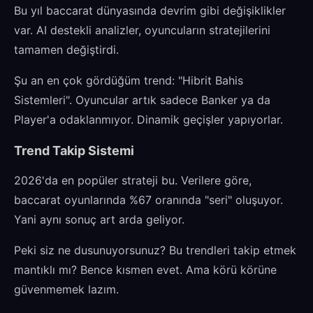
Bu yıl baccarat dünyasında devrim gibi değişiklikler
var. AI destekli analizler, oyuncuların stratejilerini
tamamen değiştirdi.
Şu an en çok gördüğüm trend: "Hibrit Bahis
Sistemleri". Oyuncular artık sadece Banker ya da
Player'a odaklanmıyor. Dinamik geçişler yapıyorlar.
Trend Takip Sistemi
2026'da en popüler strateji bu. Verilere göre,
baccarat oyunlarında %67 oranında "seri" oluşuyor.
Yani aynı sonuç art arda geliyor.
Peki siz ne dusunuyorsunuz? Bu trendleri takip etmek
mantıklı mı? Bence kısmen evet. Ama körü körüne
güvenmemek lazım.