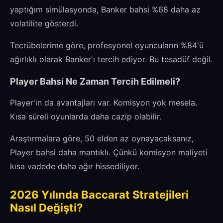
yaptığım simülasyonda, Banker bahsi %68 daha az
volatilite gösterdi.
Tecrübelerime göre, profesyonel oyuncuların %84'ü
ağırlıklı olarak Banker'ı tercih ediyor. Bu tesadüf değil.
Player Bahsi Ne Zaman Tercih Edilmeli?
Player'ın da avantajları var. Komisyon yok mesela.
Kısa süreli oyunlarda daha cazip olabilir.
Araştırmalara göre, 50 elden az oynayacaksanız,
Player bahsi daha mantıklı. Çünkü komisyon maliyeti
kısa vadede daha ağır hissediliyor.
2026 Yılında Baccarat Stratejileri
Nasıl Değişti?