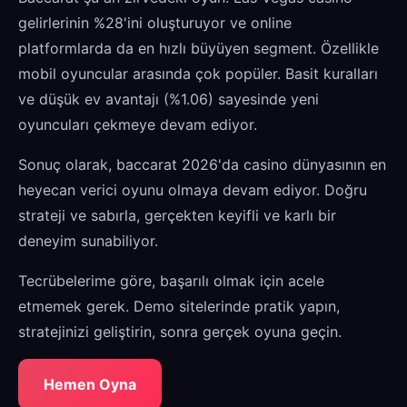
gelirlerinin %28'ini oluşturuyor ve online
platformlarda da en hızlı büyüyen segment. Özellikle
mobil oyuncular arasında çok popüler. Basit kuralları
ve düşük ev avantajı (%1.06) sayesinde yeni
oyuncuları çekmeye devam ediyor.
Sonuç olarak, baccarat 2026'da casino dünyasının en
heyecan verici oyunu olmaya devam ediyor. Doğru
strateji ve sabırla, gerçekten keyifli ve karlı bir
deneyim sunabiliyor.
Tecrübelerime göre, başarılı olmak için acele
etmemek gerek. Demo sitelerinde pratik yapın,
stratejinizi geliştirin, sonra gerçek oyuna geçin.
Hemen Oyna