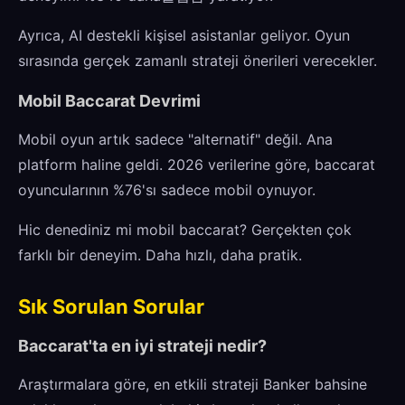
Ayrıca, AI destekli kişisel asistanlar geliyor. Oyun
sırasında gerçek zamanlı strateji önerileri verecekler.
Mobil Baccarat Devrimi
Mobil oyun artık sadece "alternatif" değil. Ana
platform haline geldi. 2026 verilerine göre, baccarat
oyuncularının %76'sı sadece mobil oynuyor.
Hic denediniz mi mobil baccarat? Gerçekten çok
farklı bir deneyim. Daha hızlı, daha pratik.
Sık Sorulan Sorular
Baccarat'ta en iyi strateji nedir?
Araştırmalara göre, en etkili strateji Banker bahsine