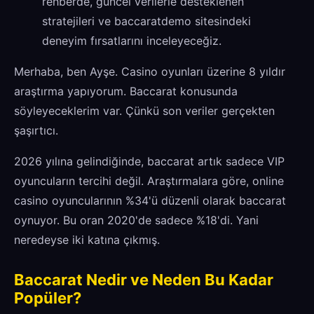
rehberde, güncel verilerle desteklenen
stratejileri ve baccaratdemo sitesindeki
deneyim fırsatlarını inceleyeceğiz.
Merhaba, ben Ayşe. Casino oyunları üzerine 8 yıldır
araştırma yapıyorum. Baccarat konusunda
söyleyeceklerim var. Çünkü son veriler gerçekten
şaşırtıcı.
2026 yılına gelindiğinde, baccarat artık sadece VIP
oyuncuların tercihi değil. Araştırmalara göre, online
casino oyuncularının %34'ü düzenli olarak baccarat
oynuyor. Bu oran 2020'de sadece %18'di. Yani
neredeyse iki katına çıkmış.
Baccarat Nedir ve Neden Bu Kadar
Popüler?