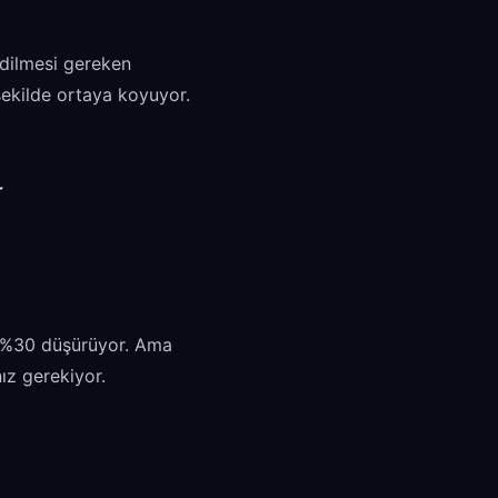
dilmesi gereken
ekilde ortaya koyuyor.
r
zi %30 düşürüyor. Ama
ız gerekiyor.