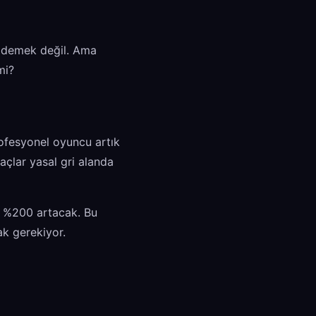
ç demek değil. Ama
mi?
rofesyonel oyuncu artık
açlar yasal gri alanda
ı %200 artacak. Bu
k gerekiyor.