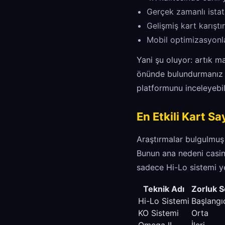
Gerçek zamanlı istati
Gelişmiş kart karıştı
Mobil optimizasyonl
Yani şu oluyor: artık 
önünde bulundurmanız g
platformunu inceleyebili
En Etkili Kart S
Araştırmalar bulgulmuş 
Bunun ana nedeni casin
sadece Hi-Lo sistemi ye
Teknik Adı
Zorluk S
Hi-Lo Sistemi
Başlangı
KO Sistemi
Orta