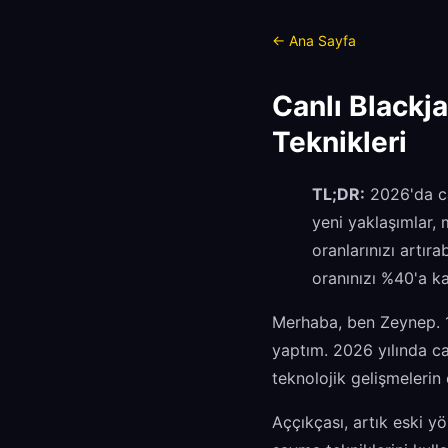
← Ana Sayfa
Canlı Blackj
Teknikleri
TL;DR:
2026'da can
yeni yaklaşımlar, 
oranlarınızı artır
oranınızı %40'a ka
Merhaba, ben Zeynep. 15
yaptım. 2026 yılında ca
teknolojik gelişmelerin 
Aççıkçası, artık eski y