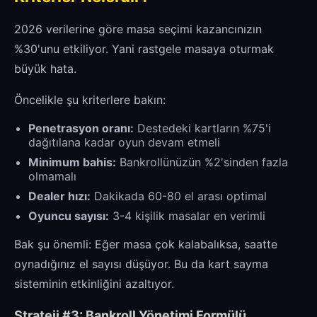
2026 verilerine göre masa seçimi kazancınızın
%30'unu etkiliyor. Yani rastgele masaya oturmak
büyük hata.
Öncelikle şu kriterlere bakın:
Penetrasyon oranı:
Destedeki kartların %75'i
dağıtılana kadar oyun devam etmeli
Minimum bahis:
Bankrollünüzün %2'sinden fazla
olmamalı
Dealer hızı:
Dakikada 60-80 el arası optimal
Oyuncu sayısı:
3-4 kişilik masalar en verimli
Bak şu önemli: Eğer masa çok kalabalıksa, saatte
oynadığınız el sayısı düşüyor. Bu da kart sayma
sisteminin etkinliğini azaltıyor.
Strateji #3: Bankroll Yönetimi Formülü