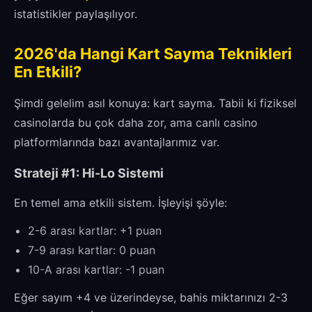
istatistikler paylaşılıyor.
2026'da Hangi Kart Sayma Teknikleri
En Etkili?
Şimdi gelelim asıl konuya: kart sayma. Tabii ki fiziksel
casinolarda bu çok daha zor, ama canlı casino
platformlarında bazı avantajlarımız var.
Strateji #1: Hi-Lo Sistemi
En temel ama etkili sistem. İşleyişi şöyle:
2-6 arası kartlar: +1 puan
7-9 arası kartlar: 0 puan
10-A arası kartlar: -1 puan
Eğer sayım +4 ve üzerindeyse, bahis miktarınızı 2-3