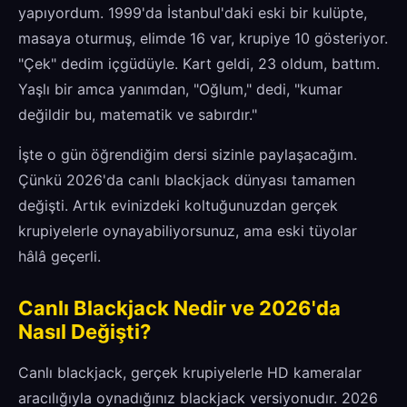
yapıyordum. 1999'da İstanbul'daki eski bir kulüpte,
masaya oturmuş, elimde 16 var, krupiye 10 gösteriyor.
"Çek" dedim içgüdüyle. Kart geldi, 23 oldum, battım.
Yaşlı bir amca yanımdan, "Oğlum," dedi, "kumar
değildir bu, matematik ve sabırdır."
İşte o gün öğrendiğim dersi sizinle paylaşacağım.
Çünkü 2026'da canlı blackjack dünyası tamamen
değişti. Artık evinizdeki koltuğunuzdan gerçek
krupiyelerle oynayabiliyorsunuz, ama eski tüyolar
hâlâ geçerli.
Canlı Blackjack Nedir ve 2026'da
Nasıl Değişti?
Canlı blackjack, gerçek krupiyelerle HD kameralar
aracılığıyla oynadığınız blackjack versiyonudır. 2026