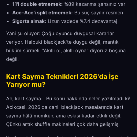
11'i double etmemek:
%89 kazanma şansınız var
Ace-Ace'i split etmemek:
Bu suç sayılır resmen
Sigorta almak:
Uzun vadede %7.4 dezavantaj
Yani şu oluyor: Çoğu oyuncu duygusal kararlar
veriyor. Halbuki blackjack'te duygu değil, mantık
hüküm sürmeli. "Akıllı ol, akıllı oyna" diyoruz boşuna
değil.
Kart Sayma Teknikleri 2026'da İşe
Yarıyor mu?
Ah, kart sayma... Bu konu hakkında neler yazılmadı ki!
Acikcasi, 2026'da canlı blackjack masalarında kart
sayma hâlâ mümkün, ama eskisi kadar etkili değil.
Çünkü artık shuffle makineleri çok daha gelişmiş.