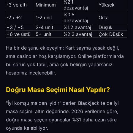
%2.1
-3 ve altı
Minimum
Yüksek
dezavantaj
%0.5
-2 / +2
1-2 unit
Orta
dezavantaj
+3 / +5
3-4 unit
%1.2 avantaj
Düşük
+6 ve üstü
5+ unit
%2.3 avantaj
Çok Düşük
Ha bir de şunu ekleyeyim: Kart sayma yasak değil,
ama casinolar hoş karşılamıyor. Online platformlarda
bu sorun yok tabii, ama çok belirgin yaparsanız
hesabınız incelenebilir.
Doğru Masa Seçimi Nasıl Yapılır?
"İyi komşu maldan iyidir" derler. Blackjack'te de iyi
masa seçimi altın değerinde. 2026 verilerine göre,
doğru masa seçen oyuncular %31 daha uzun süre
oyunda kalabiliyor.