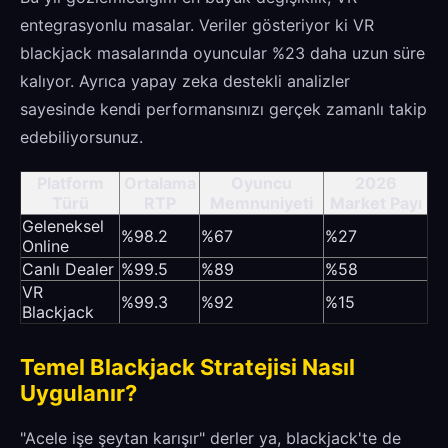
entegrasyonlu masalar. Veriler gösteriyor ki VR
blackjack masalarında oyuncular %23 daha uzun süre
kalıyor. Ayrıca yapay zeka destekli analizler
sayesinde kendi performansınızı gerçek zamanlı takip
edebiliyorsunuz.
Platform
Ortalama
Oyuncu
2026
Türü
RTP
Memnuniyeti
Market Payı
Geleneksel
%98.2
%67
%27
Online
Canlı Dealer
%99.5
%89
%58
VR
%99.3
%92
%15
Blackjack
Temel Blackjack Stratejisi Nasıl
Uygulanır?
"Acele işe şeytan karışır" derler ya, blackjack'te de