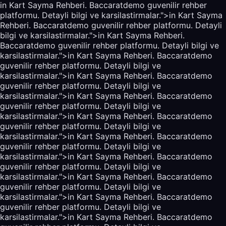
in Kart Sayma Rehberi. Baccaratdemo guvenilir rehber
platformu. Detayli bilgi ve karsilastirmalar.">in Kart Sayma
Rehberi. Baccaratdemo guvenilir rehber platformu. Detayli
bilgi ve karsilastirmalar.">in Kart Sayma Rehberi.
Baccaratdemo guvenilir rehber platformu. Detayli bilgi ve
karsilastirmalar.">in Kart Sayma Rehberi. Baccaratdemo
guvenilir rehber platformu. Detayli bilgi ve
karsilastirmalar.">in Kart Sayma Rehberi. Baccaratdemo
guvenilir rehber platformu. Detayli bilgi ve
karsilastirmalar.">in Kart Sayma Rehberi. Baccaratdemo
guvenilir rehber platformu. Detayli bilgi ve
karsilastirmalar.">in Kart Sayma Rehberi. Baccaratdemo
guvenilir rehber platformu. Detayli bilgi ve
karsilastirmalar.">in Kart Sayma Rehberi. Baccaratdemo
guvenilir rehber platformu. Detayli bilgi ve
karsilastirmalar.">in Kart Sayma Rehberi. Baccaratdemo
guvenilir rehber platformu. Detayli bilgi ve
karsilastirmalar.">in Kart Sayma Rehberi. Baccaratdemo
guvenilir rehber platformu. Detayli bilgi ve
karsilastirmalar.">in Kart Sayma Rehberi. Baccaratdemo
guvenilir rehber platformu. Detayli bilgi ve
karsilastirmalar.">in Kart Sayma Rehberi. Baccaratdemo