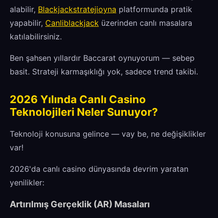
alabilir,
Blackjackstratejioyna
platformunda pratik
yapabilir,
Canliblackjack
üzerinden canlı masalara
katılabilirsiniz.
Ben şahsen yıllardır Baccarat oynuyorum — sebep
basit. Strateji karmaşıklığı yok, sadece trend takibi.
2026 Yılında Canlı Casino
Teknolojileri Neler Sunuyor?
Teknoloji konusuna gelince — vay be, ne değişiklikler
var!
2026'da canlı casino dünyasında devrim yaratan
yenilikler:
Artırılmış Gerçeklik (AR) Masaları