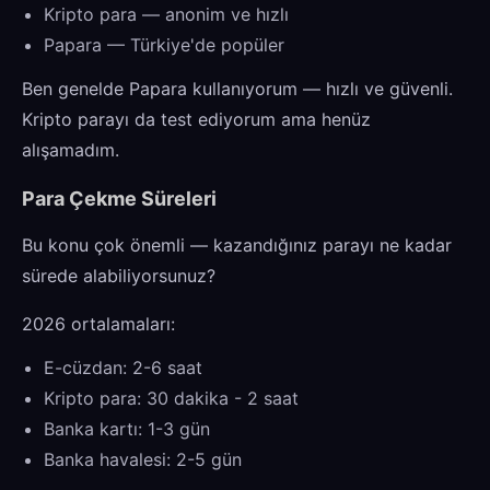
Kripto para — anonim ve hızlı
Papara — Türkiye'de popüler
Ben genelde Papara kullanıyorum — hızlı ve güvenli.
Kripto parayı da test ediyorum ama henüz
alışamadım.
Para Çekme Süreleri
Bu konu çok önemli — kazandığınız parayı ne kadar
sürede alabiliyorsunuz?
2026 ortalamaları:
E-cüzdan: 2-6 saat
Kripto para: 30 dakika - 2 saat
Banka kartı: 1-3 gün
Banka havalesi: 2-5 gün