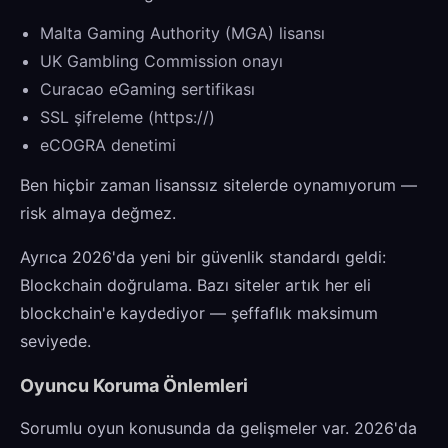
Malta Gaming Authority (MGA) lisansı
UK Gambling Commission onayı
Curacao eGaming sertifikası
SSL şifreleme (https://)
eCOGRA denetimi
Ben hiçbir zaman lisanssız sitelerde oynamıyorum —
risk almaya değmez.
Ayrıca 2026'da yeni bir güvenlik standardı geldi:
Blockchain doğrulama. Bazı siteler artık her eli
blockchain'e kaydediyor — şeffaflık maksimum
seviyede.
Oyuncu Koruma Önlemleri
Sorumlu oyun konusunda da gelişmeler var. 2026'da