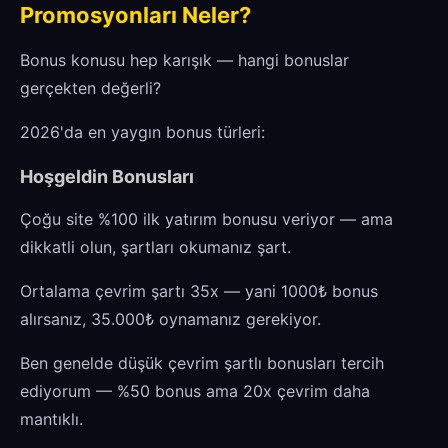
Promosyonları Neler?
Bonus konusu hep karışık — hangi bonuslar
gerçekten değerli?
2026'da en yaygın bonus türleri:
Hoşgeldin Bonusları
Çoğu site %100 ilk yatırım bonusu veriyor — ama
dikkatli olun, şartları okumanız şart.
Ortalama çevrim şartı 35x — yani 1000₺ bonus
alırsanız, 35.000₺ oynamanız gerekiyor.
Ben genelde düşük çevrim şartlı bonusları tercih
ediyorum — %50 bonus ama 20x çevrim daha
mantıklı.