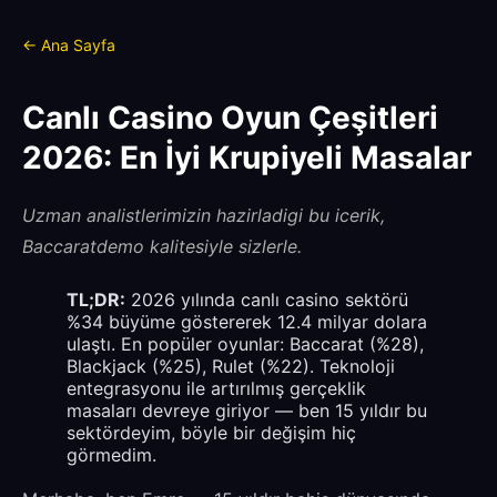
← Ana Sayfa
Canlı Casino Oyun Çeşitleri
2026: En İyi Krupiyeli Masalar
Uzman analistlerimizin hazirladigi bu icerik,
Baccaratdemo kalitesiyle sizlerle.
TL;DR:
2026 yılında canlı casino sektörü
%34 büyüme göstererek 12.4 milyar dolara
ulaştı. En popüler oyunlar: Baccarat (%28),
Blackjack (%25), Rulet (%22). Teknoloji
entegrasyonu ile artırılmış gerçeklik
masaları devreye giriyor — ben 15 yıldır bu
sektördeyim, böyle bir değişim hiç
görmedim.