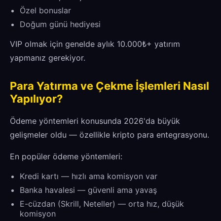
Özel bonuslar
Doğum günü hediyesi
VIP olmak için genelde aylık 10.000₺+ yatırım
yapmanız gerekiyor.
Para Yatırma ve Çekme İşlemleri Nasıl
Yapılıyor?
Ödeme yöntemleri konusunda 2026'da büyük
gelişmeler oldu — özellikle kripto para entegrasyonu.
En popüler ödeme yöntemleri:
Kredi kartı — hızlı ama komisyon var
Banka havalesi — güvenli ama yavaş
E-cüzdan (Skrill, Neteller) — orta hız, düşük
komisyon