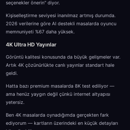
seçenekler önerin" diyor.
Kişiselleştirme seviyesi inanılmaz artmış durumda.
2026 verilerine göre AI destekli masalarda oyuncu
memnuniyeti %67 daha yüksek.
4K Ultra HD Yayınlar
Görüntü kalitesi konusunda da büyük gelişmeler var.
Artık 4K çözünürlükte canlı yayınlar standart hale
geldi.
Hatta bazı premium masalarda 8K test ediliyor —
ama henüz yaygın değil çünkü internet altyapısı
yetersiz.
Ben 4K masalarda oynadığımda gerçekten fark
ediyorum — kartların üzerindeki en küçük detayları