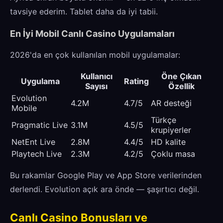
tavsiye ederim. Tablet daha da iyi tabii.
En İyi Mobil Canlı Casino Uygulamaları
2026'da en çok kullanılan mobil uygulamalar:
Kullanıcı
Öne Çıkan
Uygulama
Rating
Sayısı
Özellik
Evolution
4.2M
4.7/5
AR desteği
Mobile
Türkçe
Pragmatic Live
3.1M
4.5/5
krupiyerler
NetEnt Live
2.8M
4.4/5
HD kalite
Playtech Live
2.3M
4.2/5
Çoklu masa
Bu rakamlar Google Play ve App Store verilerinden
derlendi. Evolution açık ara önde — şaşırtıcı değil.
Canlı Casino Bonusları ve