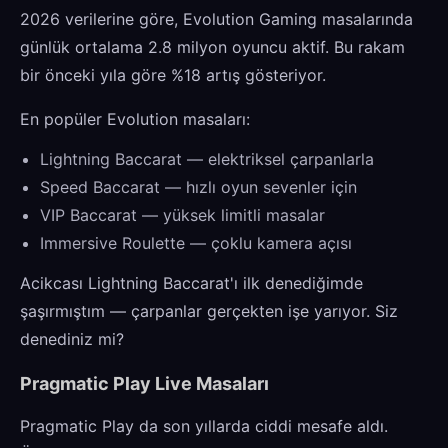
2026 verilerine göre, Evolution Gaming masalarında
günlük ortalama 2.8 milyon oyuncu aktif. Bu rakam
bir önceki yıla göre %18 artış gösteriyor.
En popüler Evolution masaları:
Lightning Baccarat — elektriksel çarpanlarla
Speed Baccarat — hızlı oyun sevenler için
VIP Baccarat — yüksek limitli masalar
Immersive Roulette — çoklu kamera açısı
Acikcası Lightning Baccarat'ı ilk denediğimde
şaşırmıştım — çarpanlar gerçekten işe yarıyor. Siz
denediniz mi?
Pragmatic Play Live Masaları
Pragmatic Play da son yıllarda ciddi mesafe aldı.