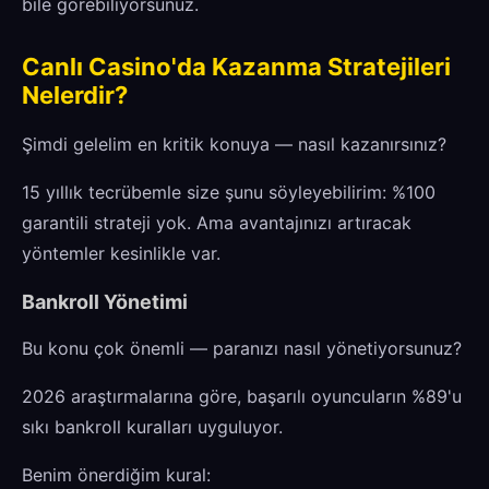
bile görebiliyorsunuz.
Canlı Casino'da Kazanma Stratejileri
Nelerdir?
Şimdi gelelim en kritik konuya — nasıl kazanırsınız?
15 yıllık tecrübemle size şunu söyleyebilirim: %100
garantili strateji yok. Ama avantajınızı artıracak
yöntemler kesinlikle var.
Bankroll Yönetimi
Bu konu çok önemli — paranızı nasıl yönetiyorsunuz?
2026 araştırmalarına göre, başarılı oyuncuların %89'u
sıkı bankroll kuralları uyguluyor.
Benim önerdiğim kural: