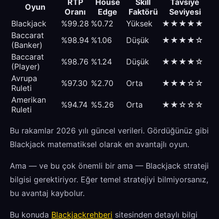
RTP
House
Skill
Tavsiye
Oyun
Oranı
Edge
Faktörü
Seviyesi
Blackjack
%99.28
%0.72
Yüksek
★★★★★
Baccarat
%98.94
%1.06
Düşük
★★★★☆
(Banker)
Baccarat
%98.76
%1.24
Düşük
★★★★☆
(Player)
Avrupa
%97.30
%2.70
Orta
★★★☆☆
Ruleti
Amerikan
%94.74
%5.26
Orta
★★☆☆☆
Ruleti
Bu rakamlar 2026 yılı güncel verileri. Gördüğünüz gibi
Blackjack matematiksel olarak en avantajlı oyun.
Ama — ve bu çok önemli bir ama — Blackjack strateji
bilgisi gerektiriyor. Eğer temel stratejiyi bilmiyorsanız,
bu avantaj kaybolur.
Bu konuda
Blackjackrehberi
sitesinden detaylı bilgi