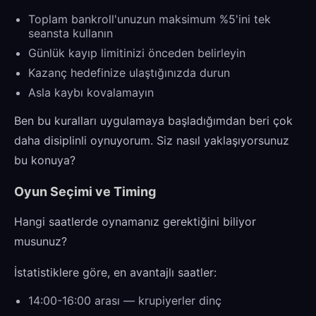
Toplam bankroll'unuzun maksimum %5'ini tek
seansta kullanın
Günlük kayıp limitinizi önceden belirleyin
Kazanç hedefinize ulaştığınızda durun
Asla kaybı kovalamayın
Ben bu kuralları uygulamaya başladığımdan beri çok
daha disiplinli oynuyorum. Siz nasıl yaklaşıyorsunuz
bu konuya?
Oyun Seçimi ve Timing
Hangi saatlerde oynamanız gerektiğini biliyor
musunuz?
İstatistiklere göre, en avantajlı saatler:
14:00-16:00 arası — krupiyerler dinç