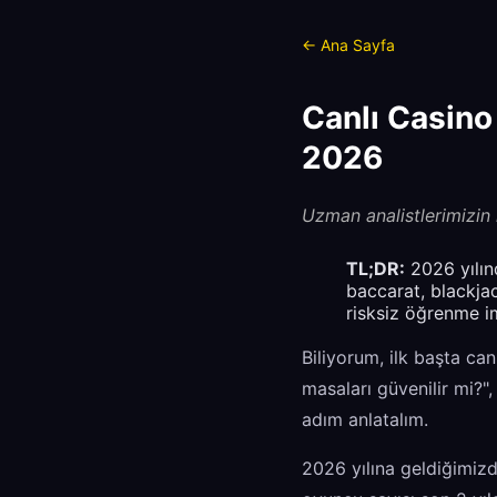
← Ana Sayfa
Canlı Casino 
2026
Uzman analistlerimizin h
TL;DR:
2026 yılın
baccarat, blackja
risksiz öğrenme i
Biliyorum, ilk başta ca
masaları güvenilir mi?"
adım anlatalım.
2026 yılına geldiğimizd