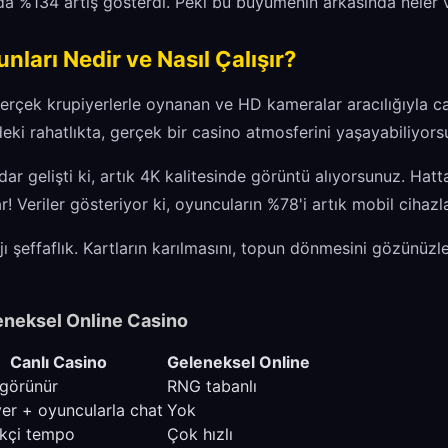
lda %134 artış gösterdi. Peki bu büyümenin arkasında neler 
nları Nedir ve Nasıl Çalışır?
gerçek krupiyerlerle oynanan ve HD kameralar aracılığıyla c
deki rahatlıkta, gerçek bir casino atmosferini yaşayabiliyors
ar gelişti ki, artık 4K kalitesinde görüntü alıyorsunuz. Hat
r! Veriler gösteriyor ki, oyuncuların %78'i artık mobil cihaz
 şeffaflık. Kartların karılmasını, topun dönmesini gözünüzl
eneksel Online Casino
Canlı Casino
Geleneksel Online
görünür
RNG tabanlı
yer + oyuncularla chat
Yok
kçi tempo
Çok hızlı