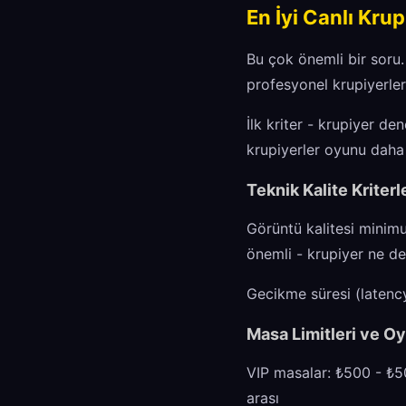
En İyi Canlı Kru
Bu çok önemli bir soru.
profesyonel krupiyerler
İlk kriter - krupiyer de
krupiyerler oyunu daha 
Teknik Kalite Kriterl
Görüntü kalitesi minimu
önemli - krupiyer ne de
Gecikme süresi (latency
Masa Limitleri ve O
VIP masalar: ₺500 - ₺5
arası