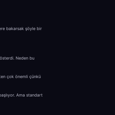
ere bakarsak şöyle bir
 gösterdi. Neden bu
kten çok önemli çünkü
başlıyor. Ama standart