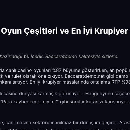
Oyun Çeşitleri ve En İyi Krupiyer
azirladigi bu icerik, Baccaratdemo kalitesiyle sizlerle.
da canlı casino oyunları %87 büyüme gösterirken, en popül
ck ve rulet olarak öne çıkıyor. Baccaratdemo.net gibi demo 
mkanı artıyor. En iyi krupiyer masalarında ortalama RTP %98.
nlı casino dünyası karmaşık görünüyor. "Hangi oyunu seçece
, "Para kaybedecek miyim?" gibi sorular kafanızı karıştırıyo
e, canlı casino sektörü inanılmaz bir dönüşüm geçirdi. Arast