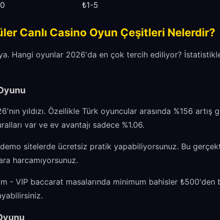
50
₺1-5
er Canlı Casino Oyun Çeşitleri Nelerdir?
ya. Hangi oyunlar 2026'da en çok tercih ediliyor? İstatistikl
 Oyunu
26'nın yıldızı. Özellikle Türk oyuncular arasında %156 artış
ralları var ve ev avantajı sadece %1.06.
demo sitelerde ücretsiz pratik yapabiliyorsunuz. Bu gerçe
ara harcamıyorsunuz.
im - VIP baccarat masalarında minimum bahisler ₺500'den 
abilirsiniz.
 Oyunu