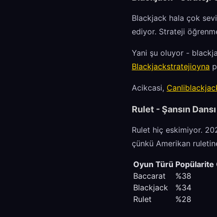
Blackjack hala çok sevi
ediyor. Strateji öğrenm
Yani şu oluyor - blackja
Blackjackstratejioyna
pl
Acikcasi,
Canliblackjac
Rulet - Şansın Dansı
Rulet hiç eskimiyor. 202
çünkü Amerikan ruletin
Oyun Türü
Popülarite
Baccarat
%38
Blackjack
%34
Rulet
%28