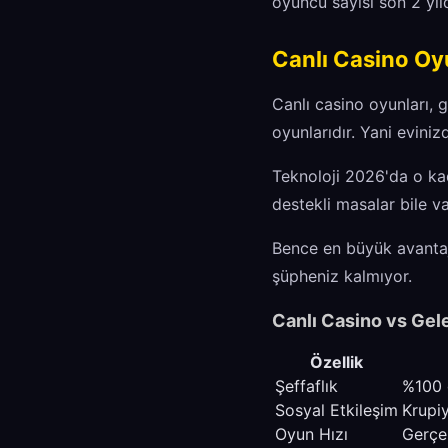
oyuncu sayısı son 2 yı
Canlı Casino Oyu
Canlı casino oyunları, 
oyunlarıdır. Yani eviniz
Teknoloji 2026'da o kad
destekli masalar bile va
Bence en büyük avantajı
şüpheniz kalmıyor.
Canlı Casino vs Gel
Özellik
Şeffaflık
%100 
Sosyal Etkileşim
Krupi
Oyun Hızı
Gerçe