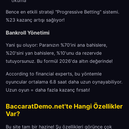
okuma
Bence en etkili strateji "Progressive Betting" sistemi.
%23 kazanç artışı sağlıyor!
Bankroll Yönetimi
Yani şu oluyor: Paranızın %70'ini ana bahislere,
%20'sini yan bahislere, %10'unu da rezervde
tutuyorsunuz. Bu formül 2026'da altın değerinde!
According to financial experts, bu yöntemle
oyuncular ortalama 6.8 saat daha uzun oynayabiliyor.
Uzun oyun = daha fazla kazanç fırsatı!
BaccaratDemo.net'te Hangi Özellikler
Var?
Bu site tam bir hazine! Şu özellikleri görünce çok