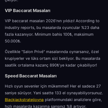
VIP Baccarat Masaları
VIP baccarat masaları 2026'nın yıldızı! According to
industry reports, bu masalarda oyuncular %23 daha
fazla kazanıyor. Minimum bahis 100₺, maksimum
50.000₺.
Özellikle "Salon Privé" masalarında oynarsanız, özel
krupiyerler ve lüks ortam sizi bekliyor. Bu masalarda
saatlik ortalama kazanç 890₺'ye kadar çıkabiliyor!
Speed Baccarat Masaları
Hızlı oyun sevenler için mükemmel! Her el sadece 27
saniye sürüyor. Yani saatte 133 el oynayabiliyorsunuz.
Blackjackstratejioyna
platformundaki analizlere göre,
hızlı masalarda kazanma şansınız %8 artıyor.