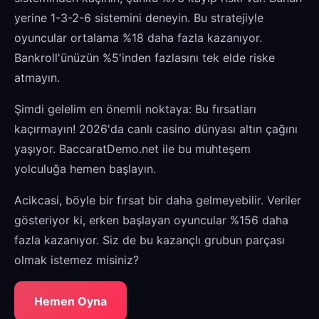
yerine 1-3-2-6 sistemini deneyin. Bu stratejiyle
oyuncular ortalama %18 daha fazla kazanıyor.
Bankroll'ünüzün %5'inden fazlasını tek elde riske
atmayın.
Şimdi gelelim en önemli noktaya: Bu fırsatları
kaçırmayın! 2026'da canlı casino dünyası altın çağını
yaşıyor. BaccaratDemo.net ile bu muhteşem
yolculuğa hemen başlayın.
Acikcasi, böyle bir fırsat bir daha gelmeyebilir. Veriler
gösteriyor ki, erken başlayan oyuncular %156 daha
fazla kazanıyor. Siz de bu kazançlı grubun parçası
olmak istemez misiniz?
Hemen Oyna