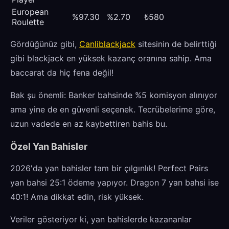
European
%97.30
%2.70
₺580
Roulette
Gördüğünüz gibi,
Canliblackjack
sitesinin de belirttiği
gibi blackjack en yüksek kazanç oranına sahip. Ama
baccarat da hiç fena değil!
Bak şu önemli: Banker bahsinde %5 komisyon alınıyor
ama yine de en güvenli seçenek. Tecrübelerime göre,
uzun vadede en az kaybettiren bahis bu.
Özel Yan Bahisler
2026'da yan bahisler tam bir çılgınlık! Perfect Pairs
yan bahsi 25:1 ödeme yapıyor. Dragon 7 yan bahsi ise
40:1! Ama dikkat edin, risk yüksek.
Veriler gösteriyor ki, yan bahislerde kazananlar