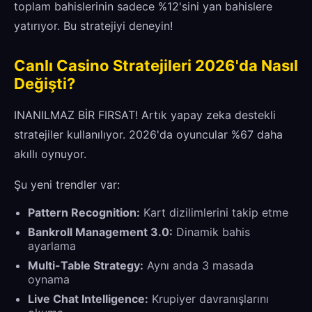
toplam bahislerinin sadece %12'sini yan bahislere
yatırıyor. Bu stratejiyi deneyin!
Canlı Casino Stratejileri 2026'da Nasıl
Değişti?
INANILMAZ BİR FIRSAT! Artık yapay zeka destekli
stratejiler kullanılıyor. 2026'da oyuncular %67 daha
akıllı oynuyor.
Şu yeni trendler var:
Pattern Recognition:
Kart dizilimlerini takip etme
Bankroll Management 3.0:
Dinamik bahis
ayarlama
Multi-Table Strategy:
Aynı anda 3 masada
oynama
Live Chat Intelligence:
Krupiyer davranışlarını