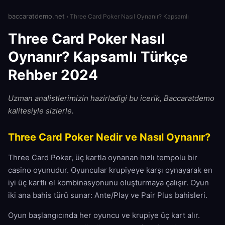
baccaratdemo.net
› Three Card Poker Nasıl Oynanır? Kapsamlı
Three Card Poker Nasıl
Oynanır? Kapsamlı Türkçe
Rehber 2024
Uzman analistlerimizin hazirladigi bu icerik, Baccaratdemo
kalitesiyle sizlerle.
Three Card Poker Nedir ve Nasıl Oynanır?
Three Card Poker, üç kartla oynanan hızlı tempolu bir
casino oyunudur. Oyuncular krupiyeye karşı oynayarak en
iyi üç kartlı el kombinasyonunu oluşturmaya çalışır. Oyun
iki ana bahis türü sunar: Ante/Play ve Pair Plus bahisleri.
Oyun başlangıcında her oyuncu ve krupiye üç kart alır.