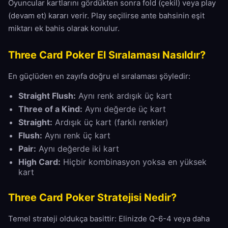
Oyuncular kartlarını gördükten sonra fold (çekil) veya play
(devam et) kararı verir. Play seçilirse ante bahsinin eşit
miktarı ek bahis olarak konulur.
Three Card Poker El Sıralaması Nasıldır?
En güçlüden en zayıfa doğru el sıralaması şöyledir:
Straight Flush:
Aynı renk ardışık üç kart
Three of a Kind:
Aynı değerde üç kart
Straight:
Ardışık üç kart (farklı renkler)
Flush:
Aynı renk üç kart
Pair:
Aynı değerde iki kart
High Card:
Hiçbir kombinasyon yoksa en yüksek
kart
Three Card Poker Stratejisi Nedir?
Temel strateji oldukça basittir: Elinizde Q-6-4 veya daha