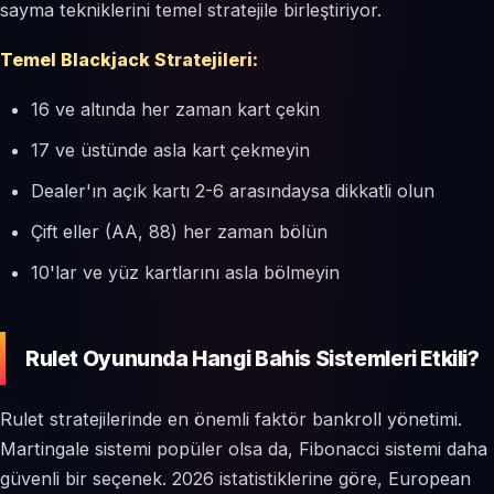
sayma tekniklerini temel stratejile birleştiriyor.
Temel Blackjack Stratejileri:
16 ve altında her zaman kart çekin
17 ve üstünde asla kart çekmeyin
Dealer'ın açık kartı 2-6 arasındaysa dikkatli olun
Çift eller (AA, 88) her zaman bölün
10'lar ve yüz kartlarını asla bölmeyin
Rulet Oyununda Hangi Bahis Sistemleri Etkili?
Rulet stratejilerinde en önemli faktör bankroll yönetimi.
Martingale sistemi popüler olsa da, Fibonacci sistemi daha
güvenli bir seçenek. 2026 istatistiklerine göre, European