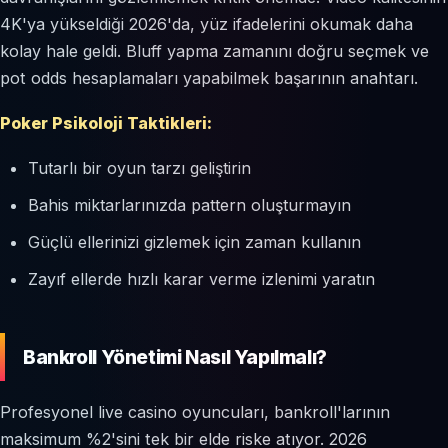
4K'ya yükseldiği 2026'da, yüz ifadelerini okumak daha
kolay hale geldi. Bluff yapma zamanını doğru seçmek ve
pot odds hesaplamaları yapabilmek başarının anahtarı.
Poker Psikoloji Taktikleri:
Tutarlı bir oyun tarzı geliştirin
Bahis miktarlarınızda pattern oluşturmayın
Güçlü ellerinizi gizlemek için zaman kullanın
Zayıf ellerde hızlı karar verme izlenimi yaratın
Bankroll Yönetimi Nasıl Yapılmalı?
Profesyonel live casino oyuncuları, bankroll'larının
maksimum %2'sini tek bir elde riske atıyor. 2026