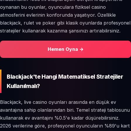
oynanan bu oyunlar, oyunculara fiziksel casino
atmosferini evlerinin konforunda yaşatıyor. Özellikle
blackjack, rulet ve poker gibi klasik oyunlarda profesyonel
stratejiler kullanarak kazanma şansınızı artırabilirsiniz.
Hemen Oyna →
Blackjack'te Hangi Matematiksel Stratejiler
Kullanılmalı?
Blackjack, live casino oyunları arasında en düşük ev
avantajına sahip olanlarından biri. Temel strateji tablosunu
kullanarak ev avantajını %0.5'e kadar düşürebilirsiniz.
2026 verilerine göre, profesyonel oyuncuların %89'u kart