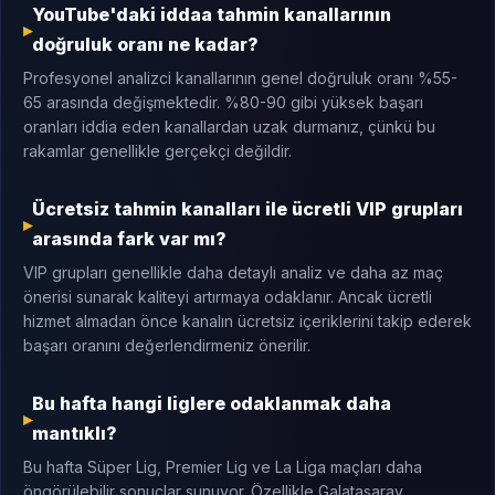
YouTube'daki iddaa tahmin kanallarının
doğruluk oranı ne kadar?
Profesyonel analizci kanallarının genel doğruluk oranı %55-
65 arasında değişmektedir. %80-90 gibi yüksek başarı
oranları iddia eden kanallardan uzak durmanız, çünkü bu
rakamlar genellikle gerçekçi değildir.
Ücretsiz tahmin kanalları ile ücretli VIP grupları
arasında fark var mı?
VIP grupları genellikle daha detaylı analiz ve daha az maç
önerisi sunarak kaliteyi artırmaya odaklanır. Ancak ücretli
hizmet almadan önce kanalın ücretsiz içeriklerini takip ederek
başarı oranını değerlendirmeniz önerilir.
Bu hafta hangi liglere odaklanmak daha
mantıklı?
Bu hafta Süper Lig, Premier Lig ve La Liga maçları daha
öngörülebilir sonuçlar sunuyor. Özellikle Galatasaray,