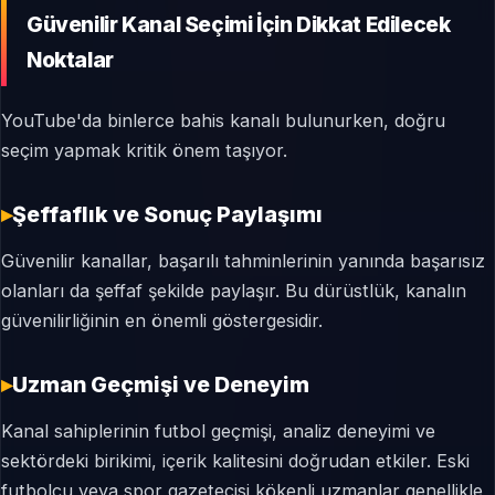
Güvenilir Kanal Seçimi İçin Dikkat Edilecek
Noktalar
YouTube'da binlerce bahis kanalı bulunurken, doğru
seçim yapmak kritik önem taşıyor.
Şeffaflık ve Sonuç Paylaşımı
Güvenilir kanallar, başarılı tahminlerinin yanında başarısız
olanları da şeffaf şekilde paylaşır. Bu dürüstlük, kanalın
güvenilirliğinin en önemli göstergesidir.
Uzman Geçmişi ve Deneyim
Kanal sahiplerinin futbol geçmişi, analiz deneyimi ve
sektördeki birikimi, içerik kalitesini doğrudan etkiler. Eski
futbolcu veya spor gazetecisi kökenli uzmanlar genellikle