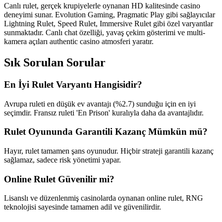
Canlı rulet, gerçek krupiyelerle oynanan HD kalitesinde casino
deneyimi sunar. Evolution Gaming, Pragmatic Play gibi sağlayıcılar
Lightning Rulet, Speed Rulet, Immersive Rulet gibi özel varyantlar
sunmaktadır. Canlı chat özelliği, yavaş çekim gösterimi ve multi-
kamera açıları authentic casino atmosferi yaratır.
Sık Sorulan Sorular
En İyi Rulet Varyantı Hangisidir?
Avrupa ruleti en düşük ev avantajı (%2.7) sunduğu için en iyi
seçimdir. Fransız ruleti 'En Prison' kuralıyla daha da avantajlıdır.
Rulet Oyununda Garantili Kazanç Mümkün mü?
Hayır, rulet tamamen şans oyunudur. Hiçbir strateji garantili kazanç
sağlamaz, sadece risk yönetimi yapar.
Online Rulet Güvenilir mi?
Lisanslı ve düzenlenmiş casinolarda oynanan online rulet, RNG
teknolojisi sayesinde tamamen adil ve güvenilirdir.